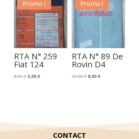
8,00 €.
5,00 €.
était :
est :
Promo !
Promo !
8,00 €.
5,00 €.
RTA N° 259
RTA N° 89 De
Fiat 124
Rovin D4
Le
Le
Le
Le
8,00
€
5,00
€
10,00
€
8,00
€
prix
prix
prix
prix
initial
actuel
initial
actuel
était :
est :
était :
est :
8,00 €.
5,00 €.
10,00 €.
8,00 €.
CONTACT