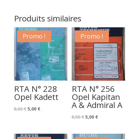
Produits similaires
Promo !
Promo !
RTA N° 228
RTA N° 256
Opel Kadett
Opel Kapitan
A & Admiral A
Le
Le
8,00
€
5,00
€
prix
prix
Le
Le
8,00
€
5,00
€
initial
actuel
prix
prix
était :
est :
initial
actuel