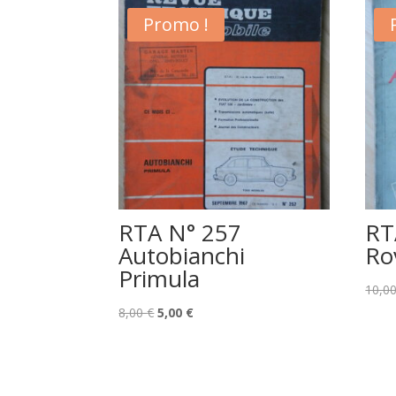
Promo !
RTA N° 257
RT
Autobianchi
Ro
Primula
10,0
Le
Le
8,00
€
5,00
€
prix
prix
initial
actuel
était :
est :