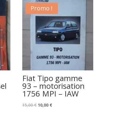
Promo !
Fiat Tipo gamme
el
93 – motorisation
1756 MPI – IAW
Le
Le
15,00
€
10,00
€
prix
prix
initial
actuel
était :
est :