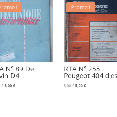
Promo !
Promo !
A N° 89 De
RTA N° 255
vin D4
Peugeot 404 dies
Le
Le
Le
Le
0
€
8,00
€
8,00
€
5,00
€
prix
prix
prix
prix
initial
actuel
initial
actuel
était :
est :
était :
est :
10,00 €.
8,00 €.
8,00 €.
5,00 €.