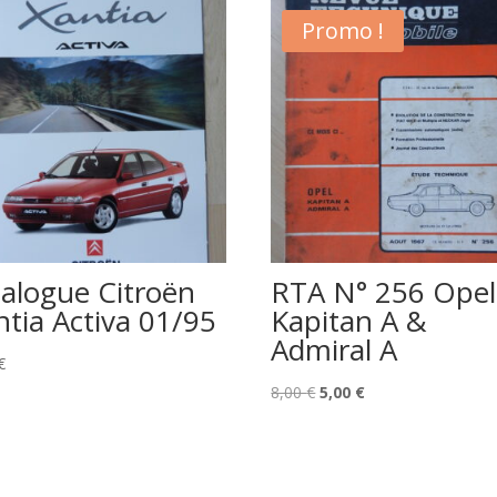
Promo !
talogue Citroën
RTA N° 256 Opel
ntia Activa 01/95
Kapitan A &
Admiral A
€
Le
Le
8,00
€
5,00
€
prix
prix
initial
actuel
était :
est :