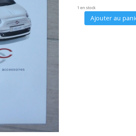
1 en stock
Ajouter au pani
quantité
de
Catalogue
Fiat
500
C
2013