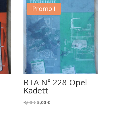
Promo !
RTA N° 228 Opel
Kadett
Le
Le
8,00
€
5,00
€
prix
prix
initial
actuel
était :
est :
8,00 €.
5,00 €.