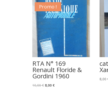
Promo !
RTA N° 169
ca
Renault Floride &
Xa
Gordini 1960
8,00
Le
Le
10,00
€
8,00
€
prix
prix
initial
actuel
était :
est :