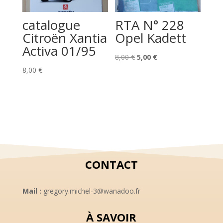
catalogue
RTA N° 228
Citroën Xantia
Opel Kadett
Activa 01/95
Le
Le
8,00
€
5,00
€
prix
prix
8,00
€
initial
actuel
était :
est :
8,00 €.
5,00 €.
CONTACT
Mail :
gregory.michel-3@wanadoo.fr
À SAVOIR