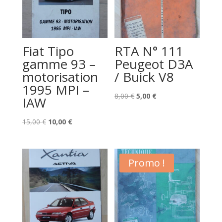
Fiat Tipo
RTA N° 111
gamme 93 –
Peugeot D3A
motorisation
/ Buick V8
1995 MPI –
Le
Le
8,00
€
5,00
€
IAW
prix
prix
Le
Le
initial
actuel
15,00
€
10,00
€
prix
prix
était :
est :
initial
actuel
8,00 €.
5,00 €.
était :
est :
Promo !
15,00 €.
10,00 €.