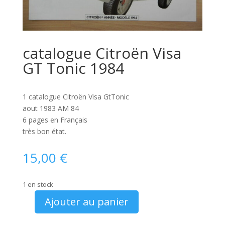
catalogue Citroën Visa
GT Tonic 1984
1 catalogue Citroën Visa GtTonic
aout 1983 AM 84
6 pages en Français
très bon état.
15,00
€
1 en stock
Ajouter au panier
quantité
de