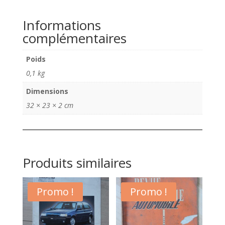
catalogue
Citroën
Informations
Visa
complémentaires
GT
Tonic
Poids
1984
0,1 kg
Dimensions
32 × 23 × 2 cm
Produits similaires
Promo !
Promo !