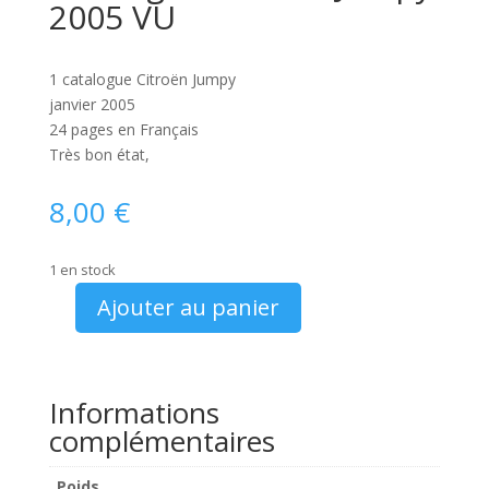
2005 VU
1 catalogue Citroën Jumpy
janvier 2005
24 pages en Français
Très bon état,
8,00
€
1 en stock
Ajouter au panier
quantité
de
Catalogue
Citroën
Informations
Jumpy
complémentaires
2005
VU
Poids