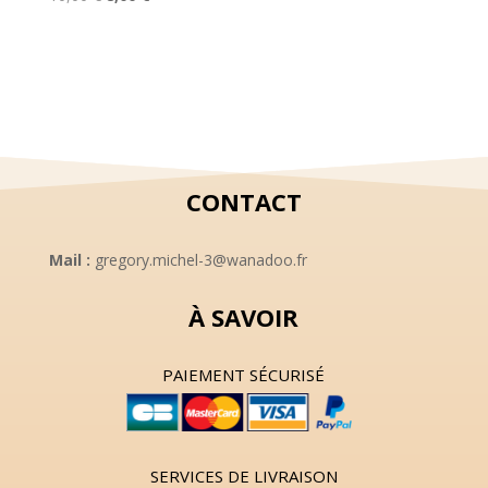
prix
prix
initial
actuel
initial
actuel
était :
est :
était :
est :
8,00 €.
5,00 €.
10,00 €.
8,00 €.
CONTACT
Mail :
gregory.michel-3@wanadoo.fr
À SAVOIR
PAIEMENT SÉCURISÉ
SERVICES DE LIVRAISON