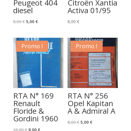
Peugeot 404
Citroën Xantia
diesel
Activa 01/95
Le
Le
8,00
€
5,00
€
8,00
€
prix
prix
initial
actuel
était :
est :
Promo !
Promo !
8,00 €.
5,00 €.
RTA N° 169
RTA N° 256
Renault
Opel Kapitan
Floride &
A & Admiral A
Gordini 1960
Le
Le
8,00
€
5,00
€
Le
Le
prix
prix
10,00
€
8,00
€