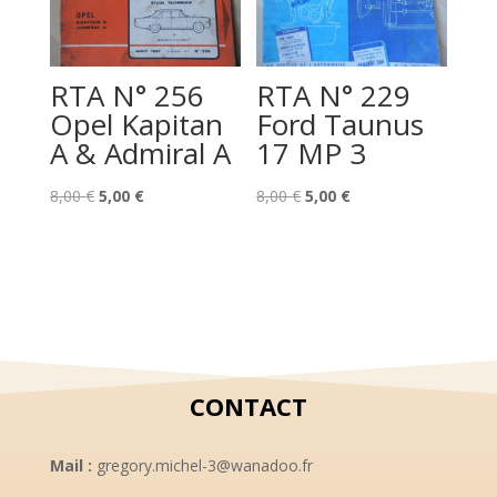
RTA N° 256
RTA N° 229
Opel Kapitan
Ford Taunus
A & Admiral A
17 MP 3
Le
Le
Le
Le
8,00
€
5,00
€
8,00
€
5,00
€
prix
prix
prix
prix
initial
actuel
initial
actuel
était :
est :
était :
est :
8,00 €.
5,00 €.
8,00 €.
5,00 €.
CONTACT
Mail :
gregory.michel-3@wanadoo.fr