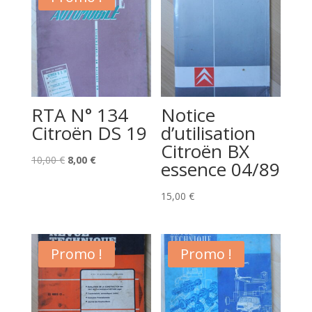
RTA N° 134
Notice
Citroën DS 19
d’utilisation
Citroën BX
Le
Le
10,00
€
8,00
€
essence 04/89
prix
prix
initial
actuel
15,00
€
était :
est :
10,00 €.
8,00 €.
Promo !
Promo !