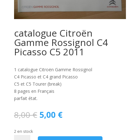
catalogue Citroën
Gamme Rossignol C4
Picasso C5 2011
1 catalogue Citroën Gamme Rossignol
C4 Picasso et C4 grand Picasso
C5 et C5 Tourer (break)
8 pages en Français
parfait état.
Le
Le
8,00
€
5,00
€
prix
prix
initial
actuel
2 en stock
était :
est :
quantité