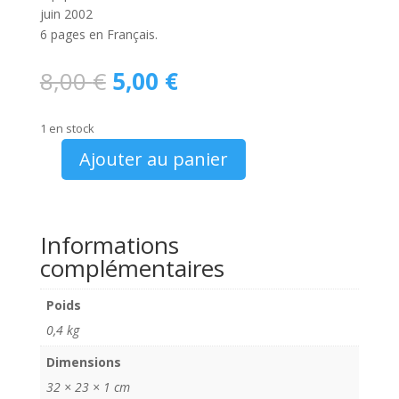
juin 2002
6 pages en Français.
Le
Le
8,00
€
5,00
€
prix
prix
initial
actuel
1 en stock
était :
est :
8,00 €.
5,00 €.
Ajouter au panier
quantité
de
Catalogue
Citroën
Informations
C8
complémentaires
2002
Poids
0,4 kg
Dimensions
32 × 23 × 1 cm