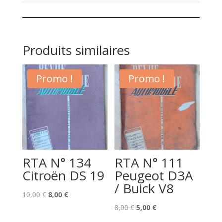
Produits similaires
Promo !
Promo !
RTA N° 134
RTA N° 111
Citroën DS 19
Peugeot D3A
/ Buick V8
Le
Le
10,00
€
8,00
€
prix
prix
Le
Le
8,00
€
5,00
€
initial
actuel
prix
prix