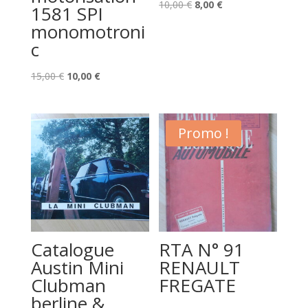
Le
Le
10,00
€
8,00
€
1581 SPI
prix
prix
monomotroni
initial
actuel
c
était :
est :
Le
Le
10,00 €.
8,00 €.
15,00
€
10,00
€
prix
prix
initial
actuel
était :
est :
Promo !
15,00 €.
10,00 €.
Catalogue
RTA N° 91
Austin Mini
RENAULT
Clubman
FREGATE
berline &