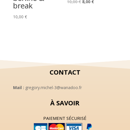
Le
Le
10,00
€
8,00
€
break
prix
prix
initial
actuel
10,00
€
était :
est :
10,00 €.
8,00 €.
CONTACT
Mail :
gregory.michel-3@wanadoo.fr
À SAVOIR
PAIEMENT SÉCURISÉ