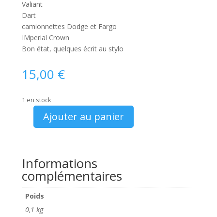
Valiant
Dart
camionnettes Dodge et Fargo
IMperial Crown
Bon état, quelques écrit au stylo
15,00
€
1 en stock
Ajouter au panier
quantité
de
catalogue
Chrysler
Informations
gamme
complémentaires
1965
Dodge
Poids
Plymouth
0,1 kg