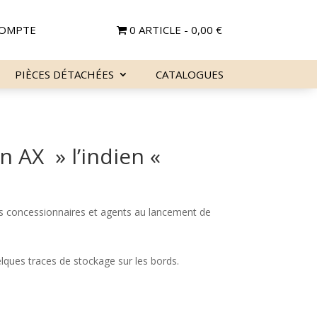
OMPTE
0 ARTICLE
0,00 €
PIÈCES DÉTACHÉES
CATALOGUES
n AX » l’indien «
es concessionnaires et agents au lancement de
uelques traces de stockage sur les bords.
Le
prix