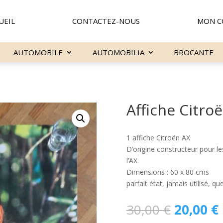
UEIL
CONTACTEZ-NOUS
MON C
AUTOMOBILE
AUTOMOBILIA
BROCANTE
Affiche Citroë
1 affiche Citroën AX
D’origine constructeur pour l
l’AX.
Dimensions : 60 x 80 cms
parfait état, jamais utilisé, q
Le
30,00
€
20,00
€
prix