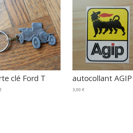
rte clé Ford T
autocollant AGIP
€
3,00
€