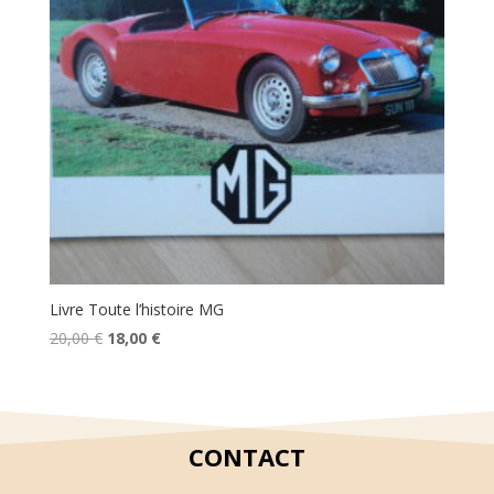
Livre Toute l’histoire MG
Le
Le
20,00
€
18,00
€
prix
prix
initial
actuel
était :
est :
20,00 €.
18,00 €.
CONTACT