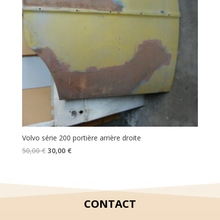
Volvo série 200 portière arrière droite
Le
Le
50,00
€
30,00
€
prix
prix
initial
actuel
était :
est :
50,00 €.
30,00 €.
CONTACT