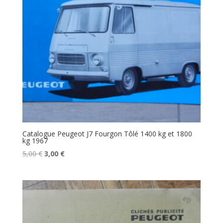
Catalogue Peugeot J7 Fourgon Tôlé 1400 kg et 1800
kg 1967
Le
Le
5,00
€
3,00
€
prix
prix
initial
actuel
était :
est :
5,00 €.
3,00 €.