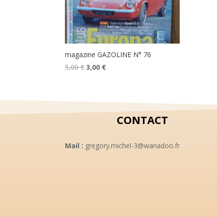
magazine GAZOLINE N° 76
Le
Le
5,00
€
3,00
€
prix
prix
initial
actuel
était :
est :
5,00 €.
3,00 €.
CONTACT
Mail :
gregory.michel-3@wanadoo.fr