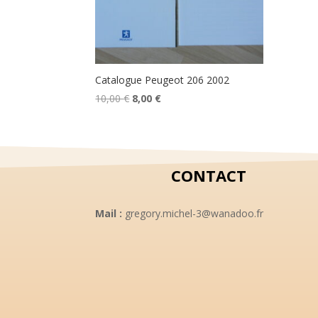
Catalogue Peugeot 206 2002
Le
Le
10,00
€
8,00
€
prix
prix
initial
actuel
était :
est :
10,00 €.
8,00 €.
CONTACT
Mail :
gregory.michel-3@wanadoo.fr